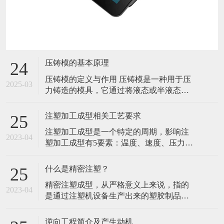
压铸模的基本原理
24
压铸模的定义与作用 压铸模是一种用于压
2025-03
力铸造的模具，它通过将液态或半液态金
属在高压下快速填充到模具型腔中，并在
压力下凝固成型，从而获得具有精确尺
注塑加工成型相关工艺要求
25
寸、良好表面质量和复杂形状的铸件。在
注塑加工成型是一个特定的周期，影响注
现代制造业中，压铸模广泛应用于汽车、
2023-04
塑加工成型有5要素：温度、速度、压力、
航空航天、电子、家电等众多领域，能够
位置、时间，这五个工艺要素决定了注塑
高效地生产出各种铝合金、锌合金、镁合
成型加工的质量。注塑加工成型中经常遇
金等金
什么是精密注塑？
25
到的品质问题，大多源于五点未控制好而
精密注塑成型，从严格意义上来说，指的
引发的品质异常。 温度是注射成型的首要
2023-04
是通过注塑机设备生产出来的塑胶制品的
因素，温度可以分为：干燥温度、物料温
尺寸精度，可以达到0.01mm以下，通常是
度、模具温度等几个关键因素。烘干温度
尺寸在0.01～0.001mm之间的一种注射成型
为塑料
逆向工程简介及产生动机