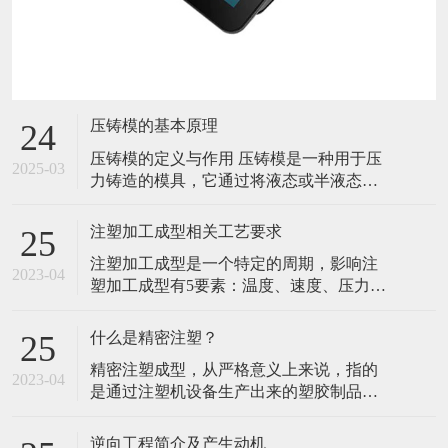
压铸模的基本原理
24
压铸模的定义与作用 压铸模是一种用于压
2025-03
力铸造的模具，它通过将液态或半液态金
属在高压下快速填充到模具型腔中，并在
压力下凝固成型，从而获得具有精确尺
注塑加工成型相关工艺要求
25
寸、良好表面质量和复杂形状的铸件。在
注塑加工成型是一个特定的周期，影响注
现代制造业中，压铸模广泛应用于汽车、
2023-04
塑加工成型有5要素：温度、速度、压力、
航空航天、电子、家电等众多领域，能够
位置、时间，这五个工艺要素决定了注塑
高效地生产出各种铝合金、锌合金、镁合
成型加工的质量。注塑加工成型中经常遇
金等金
什么是精密注塑？
25
到的品质问题，大多源于五点未控制好而
精密注塑成型，从严格意义上来说，指的
引发的品质异常。 温度是注射成型的首要
2023-04
是通过注塑机设备生产出来的塑胶制品的
因素，温度可以分为：干燥温度、物料温
尺寸精度，可以达到0.01mm以下，通常是
度、模具温度等几个关键因素。烘干温度
尺寸在0.01～0.001mm之间的一种注射成型
为塑料
逆向工程简介及产生动机