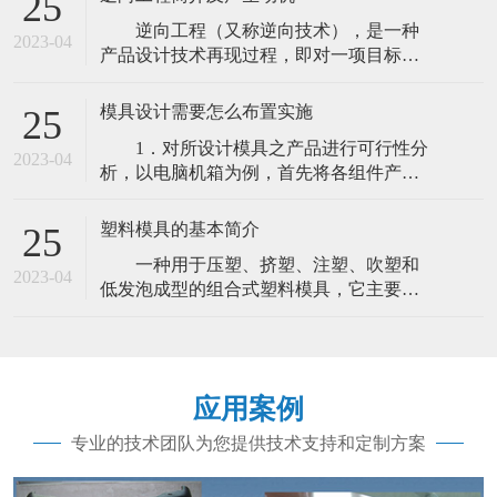
25
生产方式。富豪盛专门整理了什么是精密
逆向工程（又称逆向技术），是一种
注塑的相关资料，希望对您有所帮助。 什
2023-04
产品设计技术再现过程，即对一项目标产
么是精密注塑？联星来告诉你 精密注塑是
品进行逆向分析及研究，从而演绎并得出
主要用于航空航天、
该产品的处理流程、组织结构、功能特性
模具设计需要怎么布置实施
25
及技术规格等设计要素，以制作出功能相
1．对所设计模具之产品进行可行性分
近，但又不完全一样的产品。逆向工程源
2023-04
析，以电脑机箱为例，首先将各组件产品
于商业及军事领域中的硬件分析。其主要
图纸利用设计软件进行组立分析，我们工
目的是在不能轻易获得必要的生产信息的
作中所说的套图，确保在模具设计之前各
情况下，直接
塑料模具的基本简介
25
产品图纸的正确性，另一方面可以熟悉各
一种用于压塑、挤塑、注塑、吹塑和
组件在整个机箱中的重要性，以确定重点
2023-04
低发泡成型的组合式塑料模具，它主要包
尺寸，这样在模具设计中很有好处的，具
括由凹模组合基板、凹模组件和凹模组合
体的套图方法这里就不做详细的介绍了。
卡板组成的具有可变型腔的凹模，由凸模
组合基板、凸模组件、凸模组合卡板、型
腔截断组件和侧截组合板组成的具有可变
应用案例
型芯的凸模。模具凸、凹模及辅助成型系
统的协调变化。可加工不同形状、不同尺
专业的技术团队为您提供技术支持和定制方案
寸的系列塑件